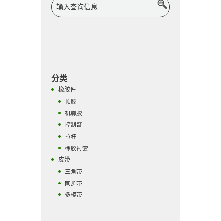
分类
橡胶件
顶胶
机脚胶
控制臂
拉杆
橡胶衬套
皮带
三角带
同步带
多楔带