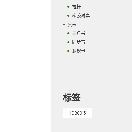
拉杆
橡胶衬套
皮带
三角带
同步带
多楔带
标签
HOB6015