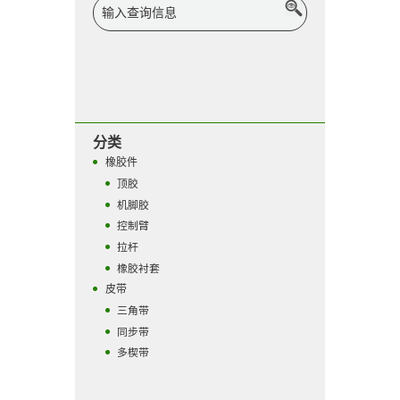
分类
橡胶件
顶胶
机脚胶
控制臂
拉杆
橡胶衬套
皮带
三角带
同步带
多楔带