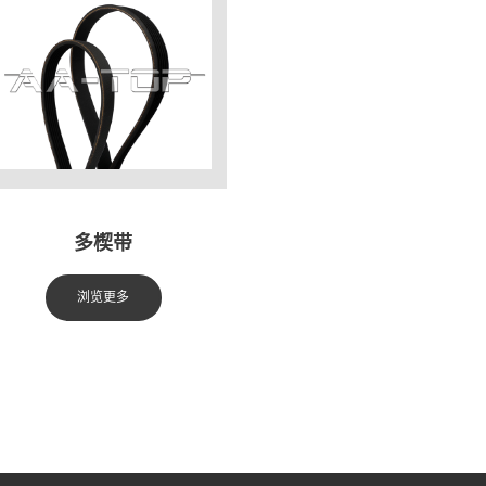
多楔带
浏览更多