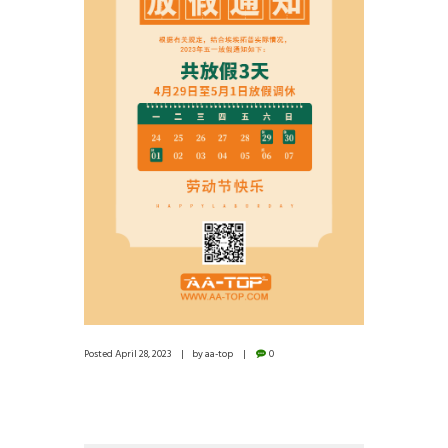
Posted
April 28, 2023
by
aa-top
0