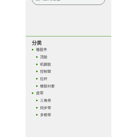
分类
橡胶件
顶胶
机脚胶
控制臂
拉杆
橡胶衬套
皮带
三角带
同步带
多楔带