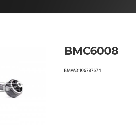
BMC6008
BMW:31106787674