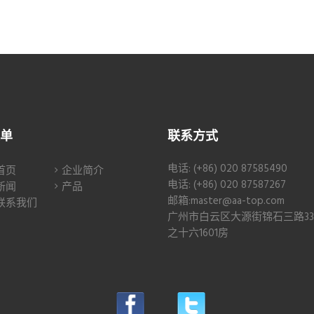
单
联系方式
电话: (+86) 020 87585490
首页
企业简介
电话: (+86) 020 87587267
新闻
产品
邮箱:master@aa-top.com
联系我们
广州市白云区大源街锦石三路3
之十六1601房