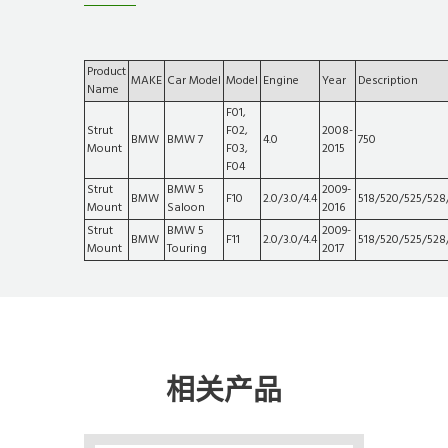
Product
MAKE
Car Model
Model
Engine
Year
Description
Name
F01,
Strut
F02,
2008-
BMW
BMW 7
4.0
750
Mount
F03,
2015
F04
Strut
BMW 5
2009-
BMW
F10
2.0/3.0/4.4
518/520/525/528
Mount
Saloon
2016
Strut
BMW 5
2009-
BMW
F11
2.0/3.0/4.4
518/520/525/528
Mount
Touring
2017
相关产品