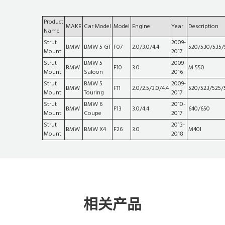
Product
MAKE
Car Model
Model
Engine
Year
Description
Name
Strut
2009-
BMW
BMW 5 GT
F07
2.0/3.0/4.4
520/530/535/
Mount
2017
Strut
BMW 5
2009-
BMW
F10
3.0
M 550
Mount
Saloon
2016
Strut
BMW 5
2009-
BMW
F11
2.0/2.5/3.0/4.4
520/523/525/
Mount
Touring
2017
Strut
BMW 6
2010-
BMW
F13
3.0/4.4
640/650
Mount
Coupe
2017
Strut
2013-
BMW
BMW X4
F26
3.0
M40I
Mount
2018
相关产品