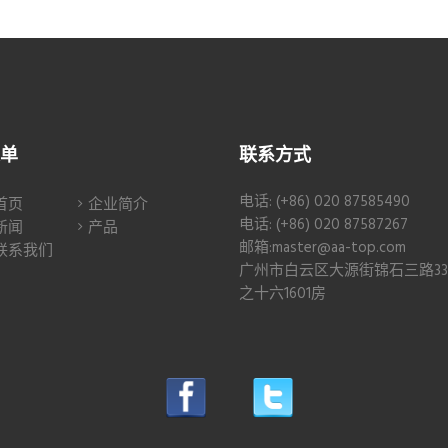
单
联系方式
电话: (+86) 020 87585490
首页
企业简介
电话: (+86) 020 87587267
新闻
产品
邮箱:master@aa-top.com
联系我们
广州市白云区大源街锦石三路3
之十六1601房