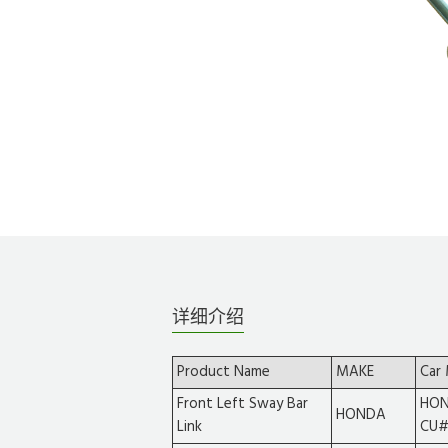
详细介绍
Product Name
MAKE
Car
Front Left Sway Bar
HON
HONDA
Link
CU