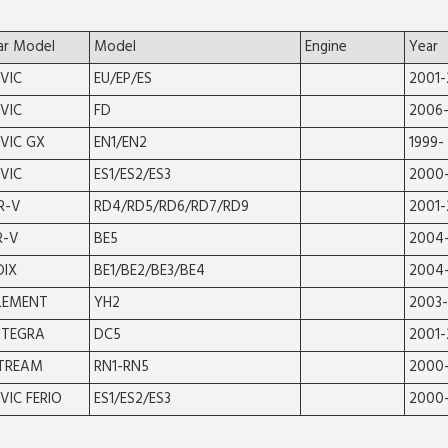
ar Model
Model
Engine
Year
IVIC
EU/EP/ES
2001
IVIC
FD
2006-
IVIC GX
EN1/EN2
1999-
IVIC
ES1/ES2/ES3
2000
R-V
RD4/RD5/RD6/RD7/RD9
2001
R-V
BE5
2004
DIX
BE1/BE2/BE3/BE4
2004
LEMENT
YH2
2003
NTEGRA
DC5
2001
TREAM
RN1-RN5
2000
IVIC FERIO
ES1/ES2/ES3
2000