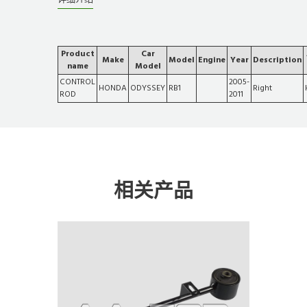
Product
Car
Make
Model
Engine
Year
Description
name
Model
CONTROL
2005-
HONDA
ODYSSEY
RB1
Right
ROD
2011
相关产品