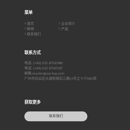
菜单
首页
企业简介
新闻
产品
联系我们
联系方式
电话: (+86) 020 87585490
电话: (+86) 020 87587267
邮箱:master@aa-top.com
广州市白云区大源街锦石三路33号之十六1601房
获取更多
联系我们