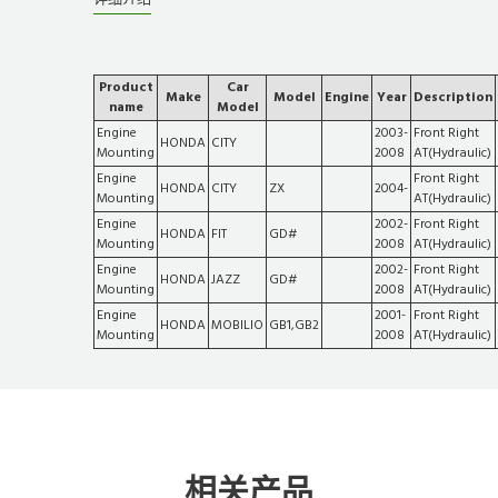
Product
Car
Make
Model
Engine
Year
Description
name
Model
Engine
2003-
Front Right
HONDA
CITY
Mounting
2008
AT(Hydraulic)
Engine
Front Right
HONDA
CITY
ZX
2004-
Mounting
AT(Hydraulic)
Engine
2002-
Front Right
HONDA
FIT
GD#
Mounting
2008
AT(Hydraulic)
Engine
2002-
Front Right
HONDA
JAZZ
GD#
Mounting
2008
AT(Hydraulic)
Engine
2001-
Front Right
HONDA
MOBILIO
GB1,GB2
Mounting
2008
AT(Hydraulic)
相关产品