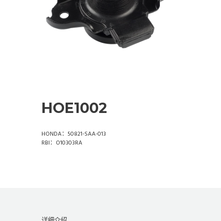
HOE1002
HONDA：50821-SAA-013
RBI：O10303RA
详细介绍