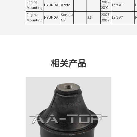
Engine
2005-
HYUNDAI
Azera
Left AT
Mounting
2010
Engine
Sonata
2006-
HYUNDAI
3.3
Left AT
Mounting
NF
2008
相关产品