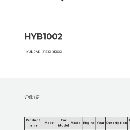
HYB1002
HYUNDAI：21830-3K800
详细介绍
Product
Car
Make
Model
Engine
Year
Description
name
Model