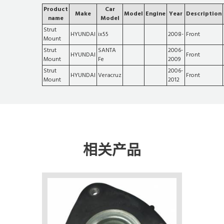
Product
Car
Make
Model
Engine
Year
Description
name
Model
Strut
HYUNDAI
ix55
2008-
Front
Mount
Strut
SANTA
2006-
HYUNDAI
Front
Mount
Fe
2009
Strut
2006-
HYUNDAI
Veracruz
Front
Mount
2012
相关产品