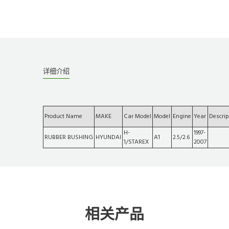
详细介绍
Product Name
MAKE
Car Model
Model
Engine
Year
Descrip
H-
1997-
RUBBER BUSHING
HYUNDAI
A1
2.5/2.6
1/STAREX
2007
相关产品