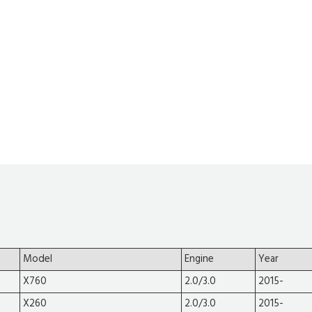
Model
Engine
Year
X760
2.0/3.0
2015-
X260
2.0/3.0
2015-