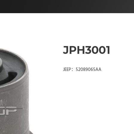
JPH3001
JEEP：52089065AA