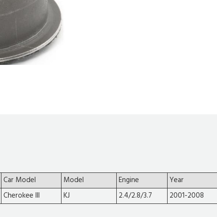
Car Model
Model
Engine
Year
Cherokee III
KJ
2.4/2.8/3.7
2001-2008