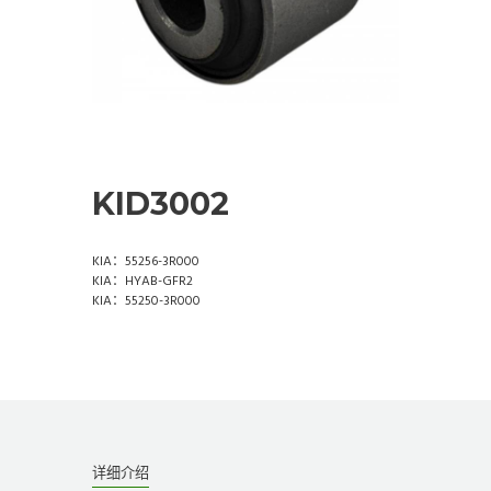
KID3002
KIA：55256-3R000
KIA：HYAB-GFR2
KIA：55250-3R000
详细介绍