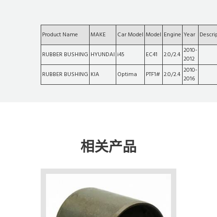
Product Name
MAKE
Car Model
Model
Engine
Year
Descri
2010-
RUBBER BUSHING
HYUNDAI
i45
EC41
2.0/2.4
2012
2010-
RUBBER BUSHING
KIA
Optima
PTF1#
2.0/2.4
2016
相关产品