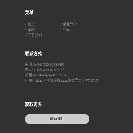
菜单
首页
企业简介
新闻
产品
联系我们
联系方式
电话: (+86) 020 87585490
电话: (+86) 020 87587267
邮箱:master@aa-top.com
广州市白云区大源街锦石三路33号之十六1601房
获取更多
联系我们