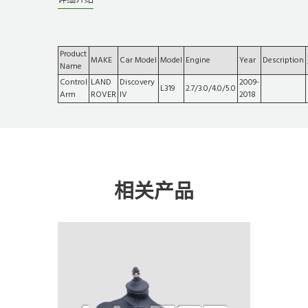
Product
MAKE
Car Model
Model
Engine
Year
Description
Name
Control
LAND
Discovery
2009-
L319
2.7/3.0/4.0/5.0
Arm
ROVER
IV
2018
相关产品