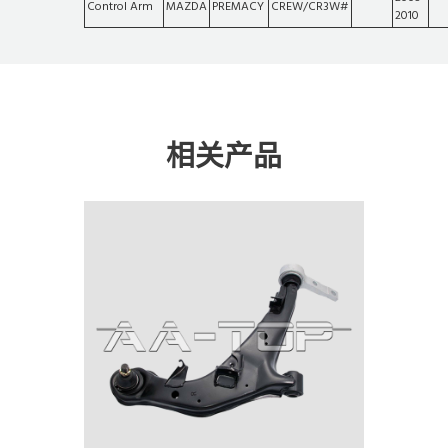
Control Arm
MAZDA
PREMACY
CREW/CR3W#
2010
相关产品