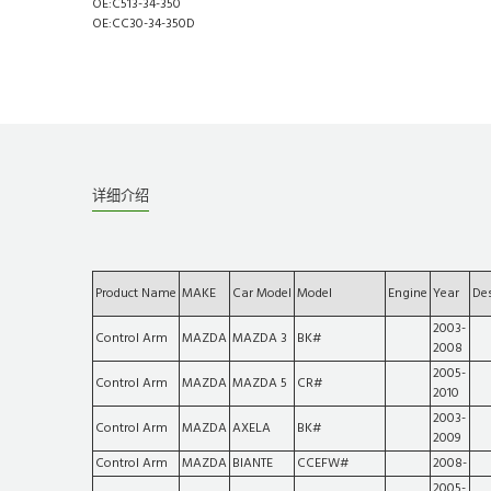
OE:C513-34-350
OE:CC30-34-350D
详细介绍
Product Name
MAKE
Car Model
Model
Engine
Year
Des
2003-
Control Arm
MAZDA
MAZDA 3
BK#
2008
2005-
Control Arm
MAZDA
MAZDA 5
CR#
2010
2003-
Control Arm
MAZDA
AXELA
BK#
2009
Control Arm
MAZDA
BIANTE
CCEFW#
2008-
2005-