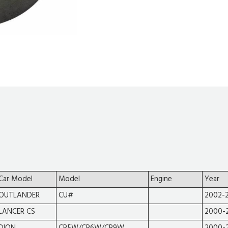
Car Model
Model
Engine
Year
OUTLANDER
CU#
2002-
LANCER CS
2000-