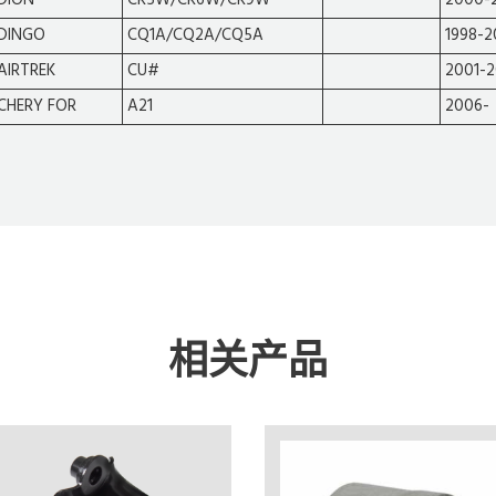
DION
CR5W/CR6W/CR9W
2000-
DINGO
CQ1A/CQ2A/CQ5A
1998-2
AIRTREK
CU#
2001-
CHERY FOR
A21
2006-
相关产品