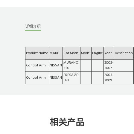
详细介绍
Product Name
MAKE
Car Model
Model
Engine
Year
Description
MURANO
2002-
Control Arm
NISSAN
Z50
2007
PRESAGE
2003-
Control Arm
NISSAN
U31
2009
相关产品