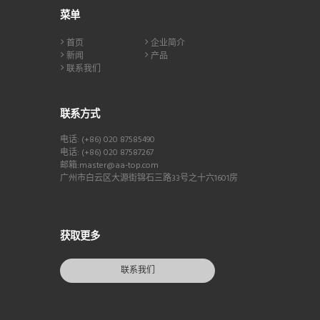
菜单
首页
企业简介
新闻
产品
联系我们
联系方式
电话: (+86) 020 87585490
电话: (+86) 020 87587267
邮箱:master@aa-top.com
广州市白云区大源街锦石三路33号之十六1601房
获取更多
联系我们