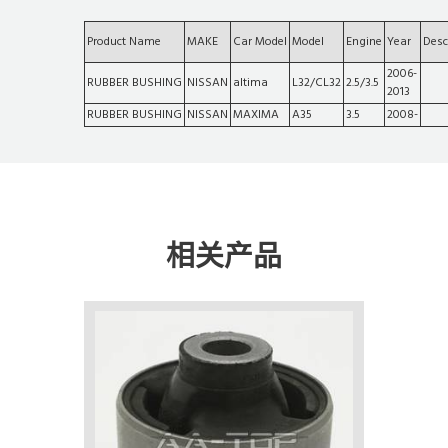
Product Name
MAKE
Car Model
Model
Engine
Year
Desc
2006-
RUBBER BUSHING
NISSAN
altima
L32/CL32
2.5/3.5
2013
RUBBER BUSHING
NISSAN
MAXIMA
A35
3.5
2008-
相关产品