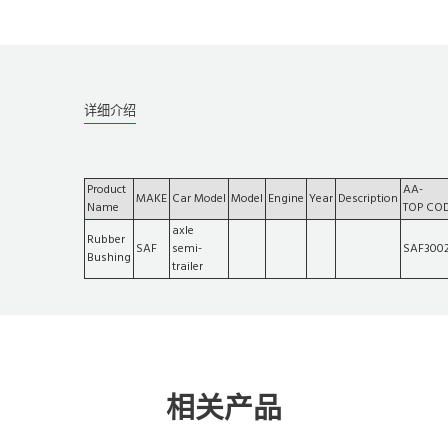
详细介绍
Product
AA-
MAKE
Car Model
Model
Engine
Year
Description
Name
TOP CO
axle
Rubber
SAF
semi-
SAF300
Bushing
trailer
相关产品