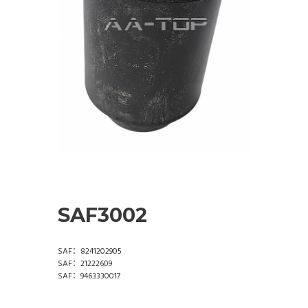
SAF3002
SAF：8241202905
SAF：21222609
SAF：9463330017