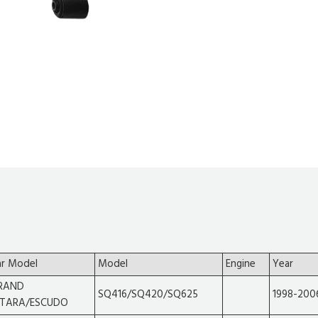
ar Model
Model
Engine
Year
RAND
SQ416/SQ420/SQ625
1998-200
ITARA/ESCUDO