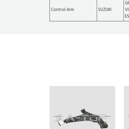
G
Control Arm
SUZUKI
V
E