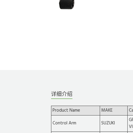
详细介绍
Product Name
MAKE
C
G
Control Arm
SUZUKI
V