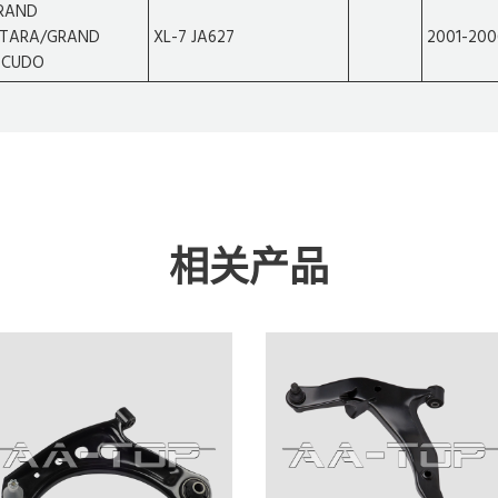
RAND
ITARA/GRAND
XL-7 JA627
2001-200
SCUDO
相关产品