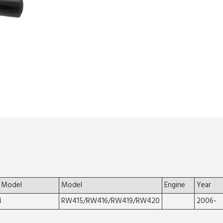
 Model
Model
Engine
Year
4
RW415/RW416/RW419/RW420
2006-