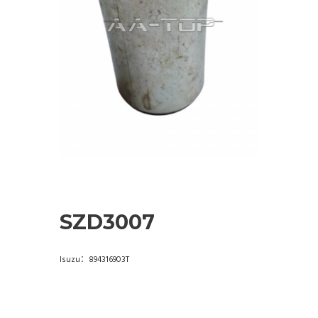
SZD3007
Isuzu：894316903T