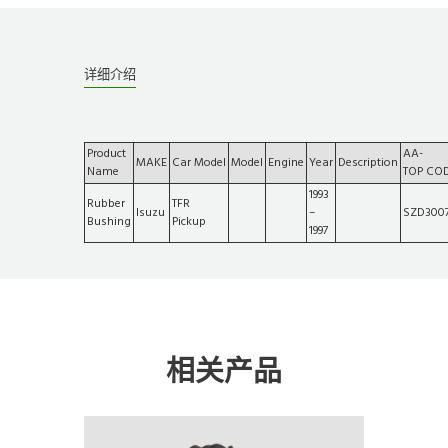
详细介绍
Product
AA-
MAKE
Car Model
Model
Engine
Year
Description
Name
TOP CO
1993
Rubber
TFR
Isuzu
–
SZD300
Bushing
Pickup
1997
相关产品