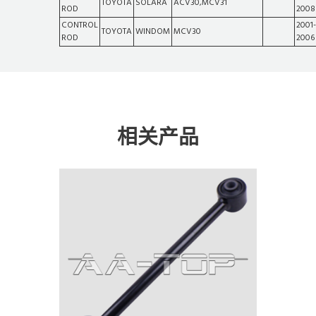
TOYOTA
SOLARA
ACV30,MCV31
ROD
2008
CONTROL
2001-
TOYOTA
WINDOM
MCV30
ROD
2006
相关产品