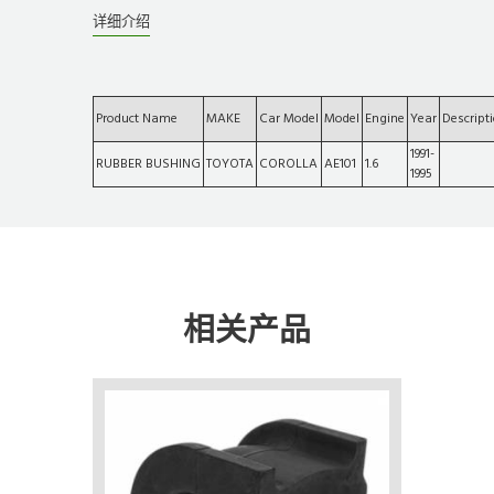
详细介绍
Product Name
MAKE
Car Model
Model
Engine
Year
Descript
1991-
RUBBER BUSHING
TOYOTA
COROLLA
AE101
1.6
1995
相关产品