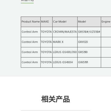
Product Name
MAKE
Car Model
Model
Engine
Control Arm
TOYOTA
CROWN/MAJESTA
GRS18#/UZS18#
Control Arm
TOYOTA
MARK X
GRX120
Control Arm
TOYOTA
LEXUS GS430/350
GRS190
Control Arm
TOYOTA
LEXUS GS450H
GWS191
相关产品