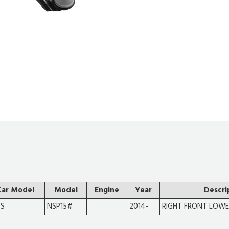
Car Model
Model
Engine
Year
Descri
OS
NSP15#
2014-
RIGHT FRONT LOW