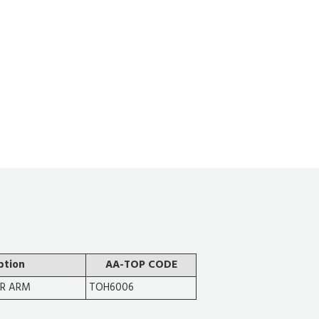
ption
AA-TOP CODE
ER ARM
TOH6006