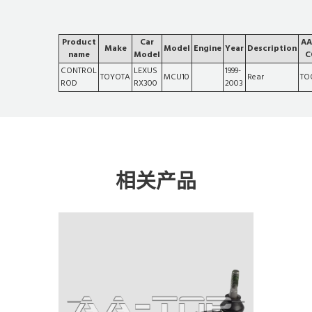
Product
Car
AA
Make
Model
Engine
Year
Description
name
Model
C
CONTROL
LEXUS
1999-
TOYOTA
MCU10
Rear
TO
ROD
RX300
2003
相关产品