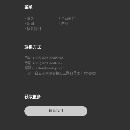
菜单
首页
企业简介
新闻
产品
联系我们
联系方式
电话: (+86) 020 87585490
电话: (+86) 020 87587267
邮箱:master@aa-top.com
广州市白云区大源街锦石三路33号之十六1601房
获取更多
联系我们