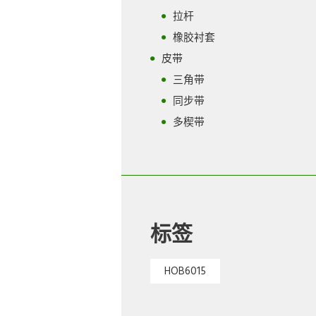
拉杆
橡胶衬套
皮带
三角带
同步带
多楔带
标签
HOB6015