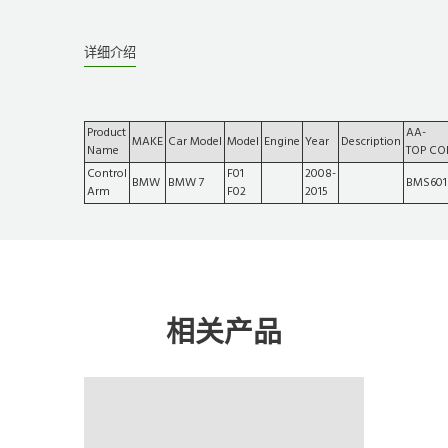
详细介绍
Product
AA-
MAKE
Car Model
Model
Engine
Year
Description
Name
TOP CO
Control
F01
2008-
BMW
BMW 7
BMS601
Arm
F02
2015
相关产品