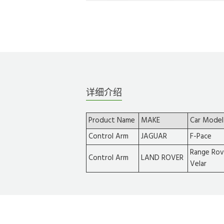
详细介绍
Product Name
MAKE
Car Model
Control Arm
JAGUAR
F-Pace
Range Rov
Control Arm
LAND ROVER
Velar