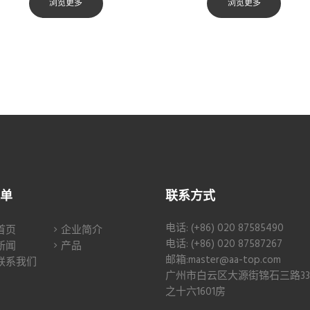
浏览更多
浏览更多
单
联系方式
电话: (+86) 020 87585490
首页
企业简介
电话: (+86) 020 87587267
新闻
产品
邮箱:master@aa-top.com
联系我们
广州市白云区大源街锦石三路3
之十六1601房