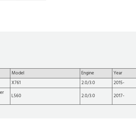
Model
Engine
Year
X761
2.0/3.0
2015-
er
L560
2.0/3.0
2017-