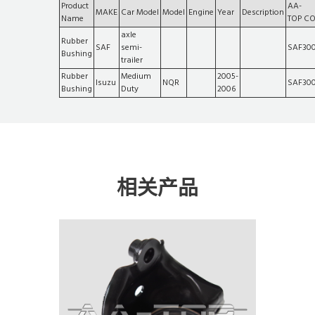
Product
AA-
MAKE
Car Model
Model
Engine
Year
Description
Name
TOP C
axle
Rubber
SAF
semi-
SAF300
Bushing
trailer
Rubber
Medium
2005-
Isuzu
NQR
SAF300
Bushing
Duty
2006
相关产品