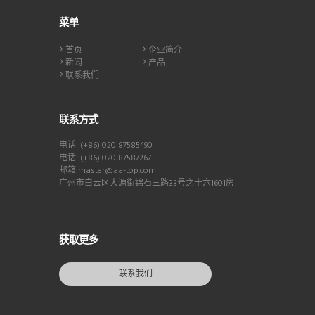
菜单
首页
企业简介
新闻
产品
联系我们
联系方式
电话: (+86) 020 87585490
电话: (+86) 020 87587267
邮箱:master@aa-top.com
广州市白云区大源街锦石三路33号之十六1601房
获取更多
联系我们