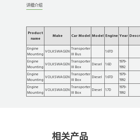
详细介绍
Product
Make
Car Model
Model
Engine
Year
Descr
name
Engine
Transporter
VOLKSWAGEN
1.6TD
Mounting
III Bus
Engine
Transporter
1979-
VOLKSWAGEN
Diesel
1.6D
Mounting
III Box
1992
Engine
Transporter
1979-
VOLKSWAGEN
Diesel
1.6TD
Mounting
III Box
1992
Engine
Transporter
1979-
VOLKSWAGEN
Diesel
1.7D
Mounting
III Box
1992
相关产品