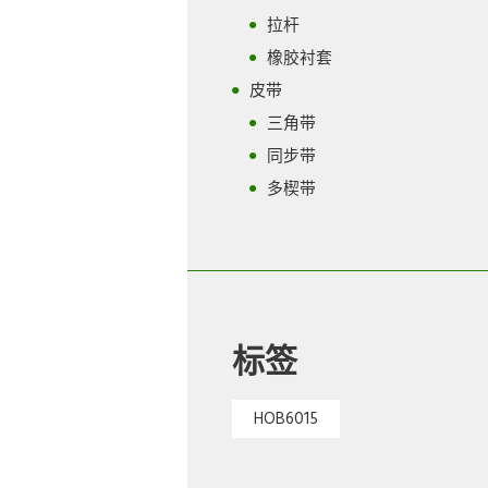
拉杆
橡胶衬套
皮带
三角带
同步带
多楔带
标签
HOB6015