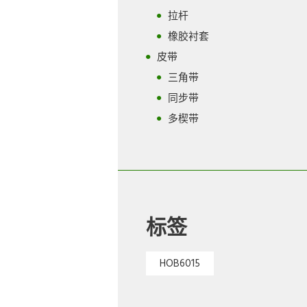
拉杆
橡胶衬套
皮带
三角带
同步带
多楔带
标签
HOB6015