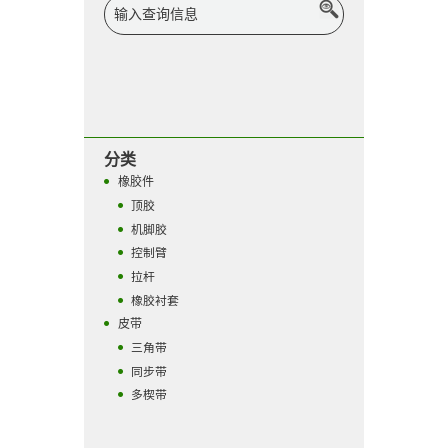
分类
橡胶件
顶胶
机脚胶
控制臂
拉杆
橡胶衬套
皮带
三角带
同步带
多楔带