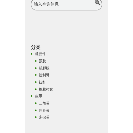
分类
橡胶件
顶胶
机脚胶
控制臂
拉杆
橡胶衬套
皮带
三角带
同步带
多楔带