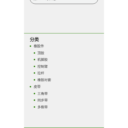
分类
橡胶件
顶胶
机脚胶
控制臂
拉杆
橡胶衬套
皮带
三角带
同步带
多楔带