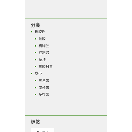
分类
橡胶件
顶胶
机脚胶
控制臂
拉杆
橡胶衬套
皮带
三角带
同步带
多楔带
标签