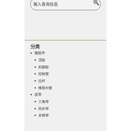
分类
橡胶件
顶胶
机脚胶
控制臂
拉杆
橡胶衬套
皮带
三角带
同步带
多楔带