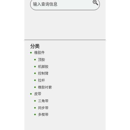
分类
橡胶件
顶胶
机脚胶
控制臂
拉杆
橡胶衬套
皮带
三角带
同步带
多楔带