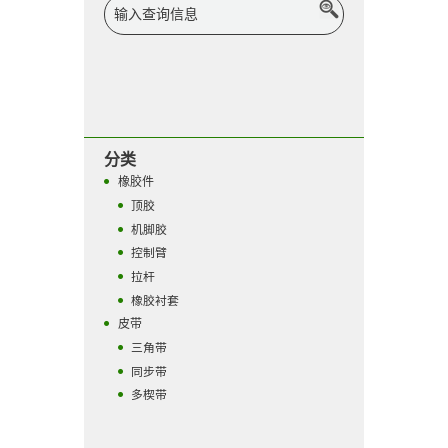
分类
橡胶件
顶胶
机脚胶
控制臂
拉杆
橡胶衬套
皮带
三角带
同步带
多楔带