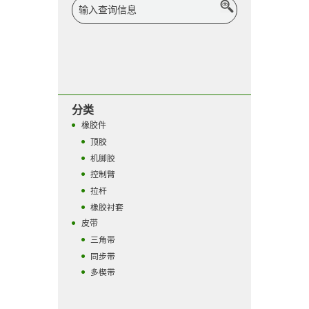
分类
橡胶件
顶胶
机脚胶
控制臂
拉杆
橡胶衬套
皮带
三角带
同步带
多楔带