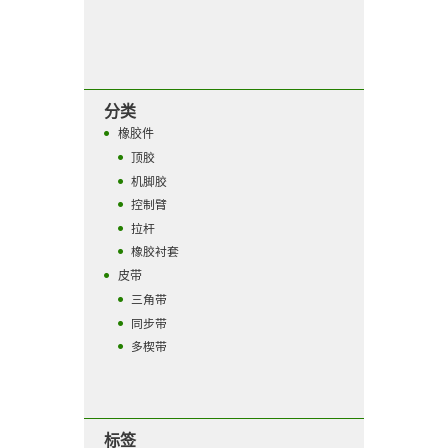
分类
橡胶件
顶胶
机脚胶
控制臂
拉杆
橡胶衬套
皮带
三角带
同步带
多楔带
标签