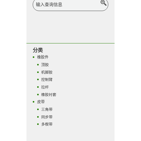
分类
橡胶件
顶胶
机脚胶
控制臂
拉杆
橡胶衬套
皮带
三角带
同步带
多楔带